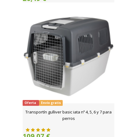
Oferta
Envío gratis
Transportín gulliver basic iata nº 4, 5, 6 y 7 para
perros
109,07 €