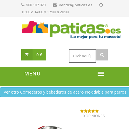
968 107 823
ventas@paticas.es
10:00 a 14:00 y 17:00 a 20:00
0 €
Ver otro Comederos y bebederos de acero inoxidable para perros
0 OPINIONES