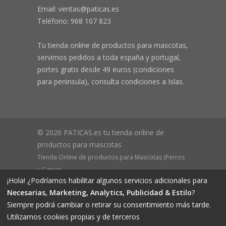
Email: ventas@paticas.es
Teléfono:
968 107 823
Tu tienda online de productos para mascotas,
servimos pedidos a toda españa y portugal,
portes gratis desde 49 euros (condiciones
para peninsula), consulta condiciones a Islas.
© 2026 PATICAS.es tu tienda online de
productos para mascotas
Tienda Online de productos para Mascotas (Perros
y Gatos)
¡Hola! ¿Podríamos habilitar algunos servicios adicionales para
CIF B73648305 Domicilio: Av Monteazahar, 4 1º Izq,
Necesarias, Marketing, Analytics, Publicidad & Estilo
?
30570, Beniaján (MURCIA) - ESPAÑA Inscrita en el
Siempre podrá cambiar o retirar su consentimiento más tarde.
Registro Mercantil de Murcia Hoja MU-72366, Tomo
Utilizamos cookies propias y de terceros
2719, Folio 76.