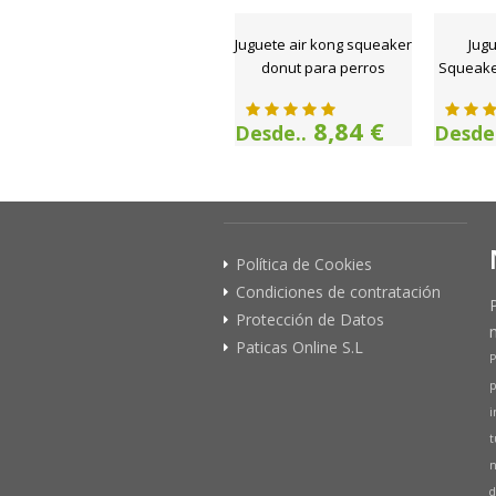
Juguete air kong squeaker
Jugu
donut para perros
Squeake
8,84 €
Desde..
Desde.
Política de Cookies
Condiciones de contratación
Protección de Datos
Paticas Online S.L
P
p
i
t
n
d