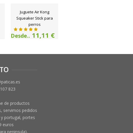
Juguete Air Kong
Squeaker Stick para
perros
11,11 €
Desde..
TO
@paticas.es
 107 823
ne de productos
, servimos pedidos
y portugal, portes
9 euros
ara peninsula),