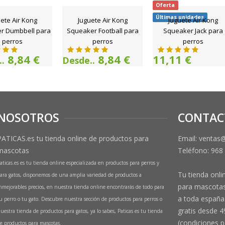
Oferta
Últimas unidades
ete Air Kong
Juguete Air Kong
Juguete Air Kong
r Dumbbell para
Squeaker Football para
Squeaker Jack para
perros
perros
perros
8,84 €
8,84 €
11,11 €
.
Desde..
NOSOTROS
CONTAC
PATICAS.es tu tienda online de productos para
Email: ventas
mascotas
Teléfono:
968
aticas.es es tu tienda online especializada en productos para perros y
Tu tienda onli
ara gatos, disponemos de una amplia variedad de productos a
para mascotas
nmejorables precios, en nuestra tienda online encontrarás de todo para
a toda españa 
u perro o tu gato. Descubre nuestra sección de productos para perros o
gratis desde 4
uestra tienda de productos para gatos, ya lo sabes, Paticas es tu tienda
(condiciones p
e productos para mascotas.