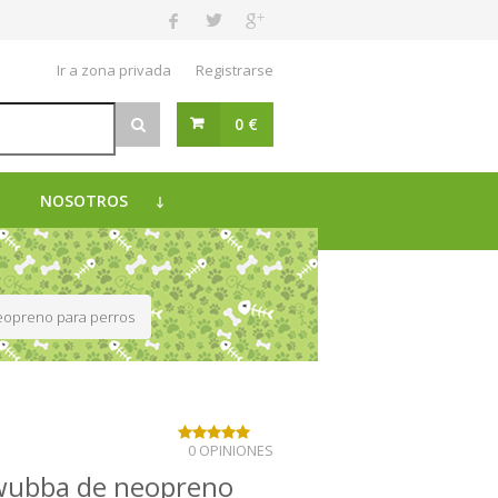
Ir a zona privada
Registrarse
0 €
NOSOTROS
eopreno para perros
0 OPINIONES
wubba de neopreno