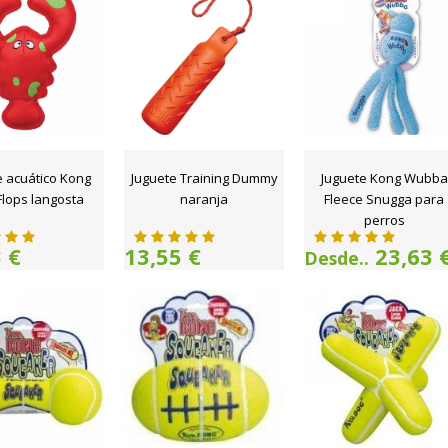
e acuático Kong
Juguete Training Dummy
Juguete Kong Wubba
Flops langosta
naranja
Fleece Snugga para
perros
 €
13,55 €
23,63 
Desde..