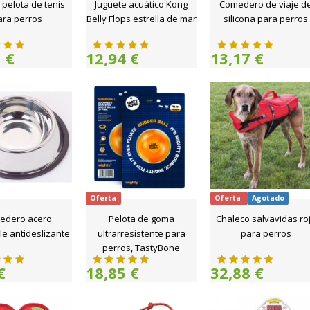
 pelota de tenis
Juguete acuático Kong
Comedero de viaje d
ara perros
Belly Flops estrella de mar
silicona para perros
 €
12,94 €
13,17 €
Oferta
Oferta
Agotado
edero acero
Pelota de goma
Chaleco salvavidas ro
le antideslizante
ultrarresistente para
para perros
perros, TastyBone
€
18,85 €
32,88 €