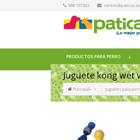
968 107 823
ventas@paticas.e
PRODUCTOS PARA PERRO
Juguete kong wet 
Principal
»
Juguetes para per