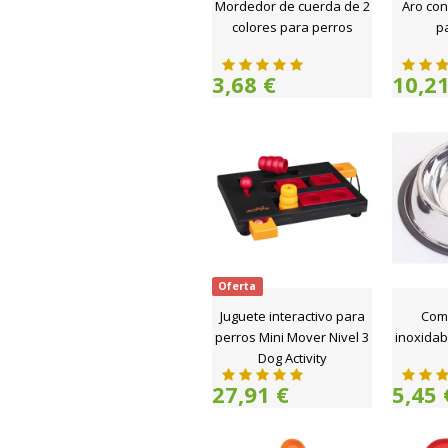
Mordedor de cuerda de 2
Aro con
colores para perros
p
3,68 €
10,21
Oferta
Juguete interactivo para
Com
perros Mini Mover Nivel 3
inoxidab
Dog Activity
27,91 €
5,45 