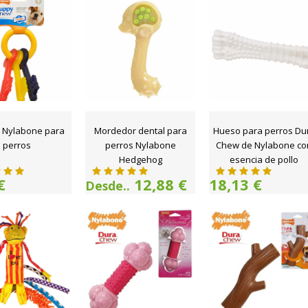
o Nylabone para
Mordedor dental para
Hueso para perros Du
perros
perros Nylabone
Chew de Nylabone co
Hedgehog
esencia de pollo
€
12,88 €
18,13 €
Desde..