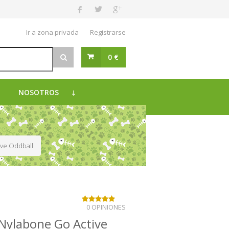
Ir a zona privada
Registrarse
0 €
NOSOTROS
ive Oddball
0 OPINIONES
 Nylabone Go Active