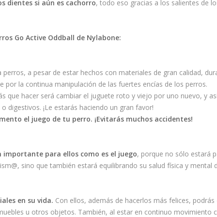
los dientes si aún es cachorro
, todo eso gracias a los salientes de l
rros Go Active Oddball de Nylabone:
perros, a pesar de estar hechos con materiales de gran calidad, dura
r la continua manipulación de las fuertes encías de los perros.
 que hacer será cambiar el juguete roto y viejo por uno nuevo, y así 
o digestivos. ¡Le estarás haciendo un gran favor!
mento el juego de tu perro. ¡Evitarás muchos accidentes!
n importante para ellos como es el juego
, porque no sólo estará 
sm@, sino que también estará equilibrando su salud física y mental 
iales en su vida.
Con ellos, además de hacerlos más felices, podrás 
uebles u otros objetos. También, al estar en continuo movimiento c