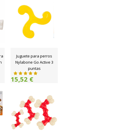
ra
Juguete para perros
n
Nylabone Go Active 3
puntas
15,52 €