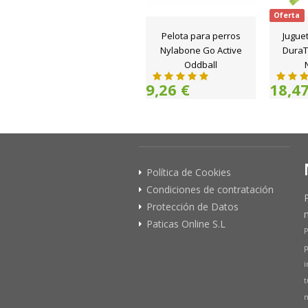
Oferta
Pelota para perros
Jugue
Nylabone Go Active
DuraTo
Oddball
9,26 €
18,47
Política de Cookies
Condiciones de contratación
Protección de Datos
Paticas Online S.L
P
p
i
t
n