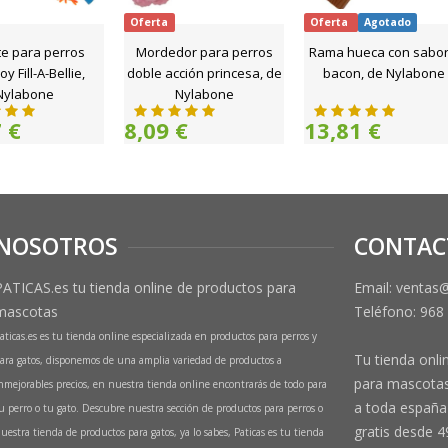
Oferta
Oferta
Agotado
te para perros
Mordedor para perros
Rama hueca con sabor
y Fill-A-Bellie,
doble acción princesa, de
bacon, de Nylabone
Nylabone
Nylabone
 €
8,09 €
13,81 €
NOSOTROS
CONTAC
PATICAS.es tu tienda online de productos para
Email: ventas
mascotas
Teléfono:
968
aticas.es es tu tienda online especializada en productos para perros y
Tu tienda onli
ara gatos, disponemos de una amplia variedad de productos a
para mascotas
nmejorables precios, en nuestra tienda online encontrarás de todo para
a toda españa 
u perro o tu gato. Descubre nuestra sección de productos para perros o
gratis desde 4
uestra tienda de productos para gatos, ya lo sabes, Paticas es tu tienda