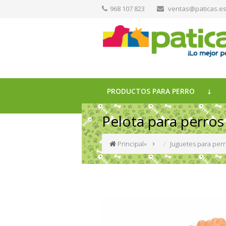
968 107 823
ventas@paticas.e
PRODUCTOS PARA PERRO
Pelota para perro
Principal
»
Juguetes para per