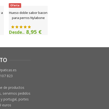
Oferta
 a
Hueso doble sabor bacon
para perros Nylabone
8,95 €
Desde..
TO
@paticas.es
 107 823
ne de productos
, servimos pedidos
y portugal, portes
9 euros