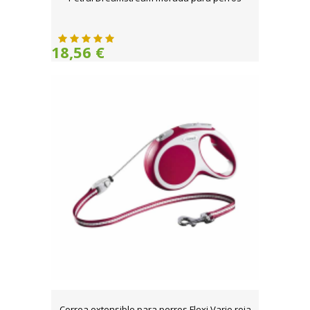
18,56 €
Correa extensible para perros Flexi Vario roja