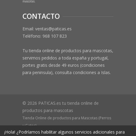
mascotas.
CONTACTO
Email: ventas@paticas.es
Teléfono:
968 107 823
Tu tienda online de productos para mascotas,
servimos pedidos a toda españa y portugal,
portes gratis desde 49 euros (condiciones
para peninsula), consulta condiciones a Islas.
© 2026 PATICAS.es tu tienda online de
productos para mascotas
Tienda Online de productos para Mascotas (Perros
y Gatos)
¡Hola! ¿Podríamos habilitar algunos servicios adicionales para
CIF B73648305 Domicilio: Av Monteazahar, 4 1º Izq,