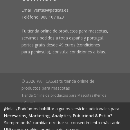
Email: ventas@paticas.es
Teléfono:
968 107 823
Tu tienda online de productos para mascotas,
servimos pedidos a toda españa y portugal,
portes gratis desde 49 euros (condiciones
para peninsula), consulta condiciones a Islas.
© 2026 PATICAS.es tu tienda online de
productos para mascotas
Tienda Online de productos para Mascotas (Perros
y Gatos)
¡Hola! ¿Podríamos habilitar algunos servicios adicionales para
CIF B73648305 Domicilio: Av Monteazahar, 4 1º Izq,
Necesarias, Marketing, Analytics, Publicidad & Estilo
?
30570, Beniaján (MURCIA) - ESPAÑA Inscrita en el
Siempre podrá cambiar o retirar su consentimiento más tarde.
Registro Mercantil de Murcia Hoja MU-72366, Tomo
Utilizamos cookies propias y de terceros