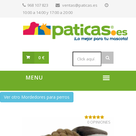
968 107 823
ventas@paticas.es
10:00 a 14:00 y 17:00 a 20:00
0 €
Ver otro Mordedores para perros
0 OPINIONES