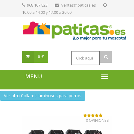
968 107 823
ventas@paticas.es
10:00 a 14:00 y 17:00 a 20:00
0 €
Ver otro Collares luminosos para perros
0 OPINIONES