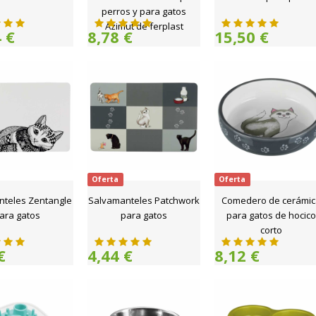
perros y para gatos
Azimut de ferplast
 €
8,78 €
15,50 €
Oferta
Oferta
nteles Zentangle
Salvamanteles Patchwork
Comedero de cerámic
ara gatos
para gatos
para gatos de hocico
corto
€
4,44 €
8,12 €