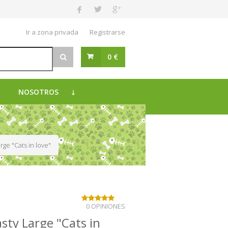
Ir a zona privada
Registrarse
0 €
NOSOTROS
rge "Cats in love"
0 OPINIONES
sty Large "Cats in