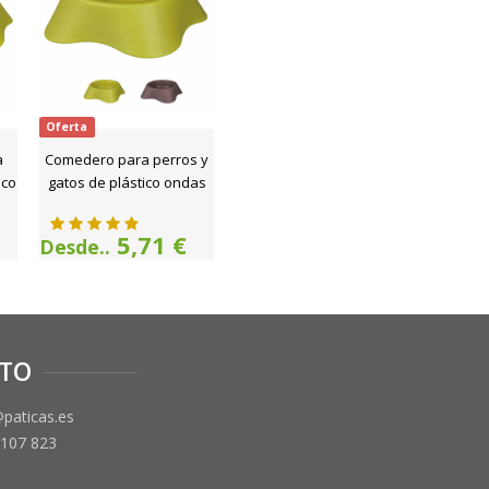
Oferta
a
Comedero para perros y
ico
gatos de plástico ondas
5,71 €
Desde..
TO
@paticas.es
 107 823