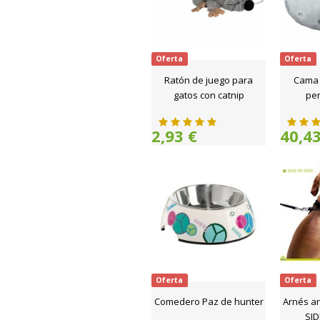
Oferta
Oferta
Ratón de juego para
Cama 
gatos con catnip
per
2,93 €
40,43
Oferta
Oferta
Comedero Paz de hunter
Arnés an
SID