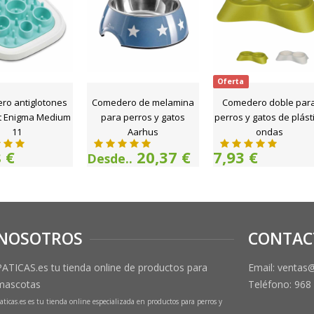
Oferta
ro antiglotones
Comedero de melamina
Comedero doble par
et Enigma Medium
para perros y gatos
perros y gatos de plást
11
Aarhus
ondas
 €
20,37 €
7,93 €
Desde..
NOSOTROS
CONTAC
PATICAS.es tu tienda online de productos para
Email: ventas
mascotas
Teléfono:
968
aticas.es es tu tienda online especializada en productos para perros y