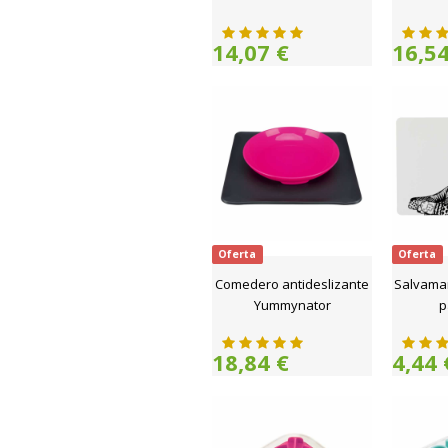
14,07 €
16,54
Oferta
Oferta
Comedero antideslizante
Salvama
Yummynator
p
18,84 €
4,44 