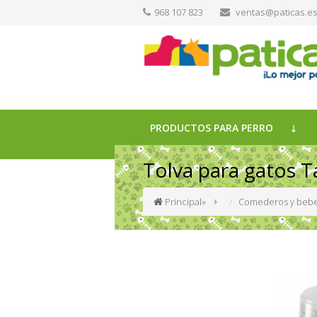
968 107 823
ventas@paticas.e
PRODUCTOS PARA PERRO
Tolva para gatos Ta
Principal
»
Comederos y bebe