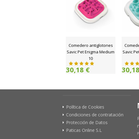
Comedero antiglotones
Comede
Savic Pet Enigma Medium
Savic P
10
30,18 €
30,18
Política de Cookies
Condiciones de contratación
Protección de Datos
Paticas Online S.L
P