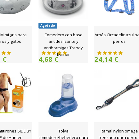
Agotado
Mimi gris para
Comedero con base
Arnés Circadelic azul p
ros y gatos
antideslizante y
perros
antihormigas Trendy
Dinner
 €
4,68 €
24,14 €
titirones SIDE BY
Tolva
Ramal nylon omega
E de Hunter
comedero/bebedero para
trenzado para perro