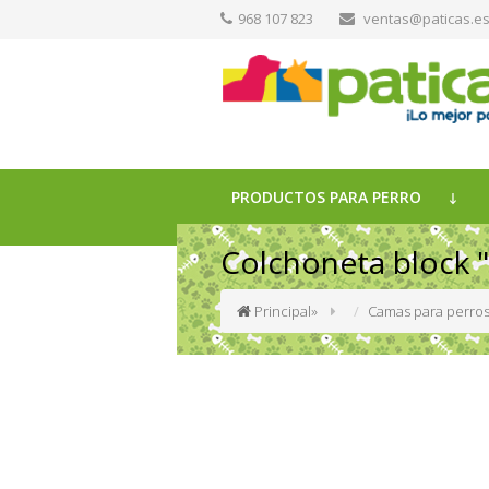
968 107 823
ventas@paticas.e
PRODUCTOS PARA PERRO
Colchoneta block "
Principal
»
Camas para perro