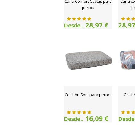
Cuna Confort Cactus para
Cuna co
perros
p
28,97 €
28,97
Desde..
Colchón Soul para perros
Colch
16,09 €
Desde..
Desde.