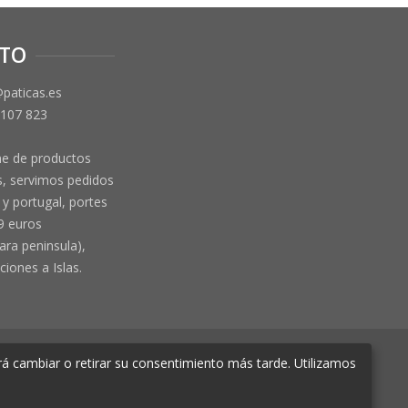
TO
@paticas.es
 107 823
ne de productos
, servimos pedidos
y portugal, portes
9 euros
ara peninsula),
ciones a Islas.
á cambiar o retirar su consentimiento más tarde. Utilizamos
e Murcia Hoja MU-72366, Tomo 2719, Folio