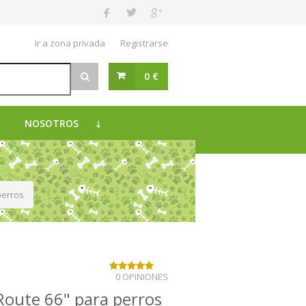
Ir a zona privada
Registrarse
0 €
NOSOTROS
perros
0 OPINIONES
Route 66" para perros