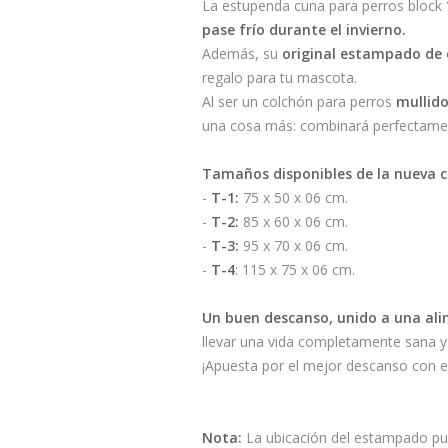
La estupenda cuna para perros block
pase frío durante el invierno.
Además, su
original estampado de 
regalo para tu mascota.
Al ser un colchón para perros
mullido
una cosa más: combinará perfectament
Tamaños disponibles de la nueva c
-
T-1:
75 x 50 x 06 cm.
-
T-2:
85 x 60 x 06 cm.
-
T-3:
95 x 70 x 06 cm.
-
T-4
: 115 x 75 x 06 cm.
Un buen descanso, unido a una alime
llevar una vida completamente sana 
¡Apuesta por el mejor descanso con e
Nota:
La ubicación del estampado pue