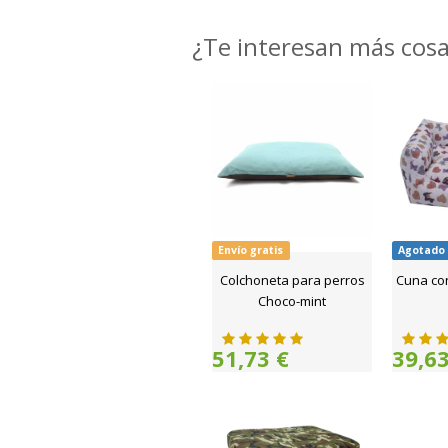
¿Te interesan más cos
Envío gratis
Agotado
Colchoneta para perros
Cuna co
Choco-mint
51,73 €
39,63