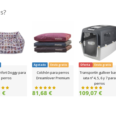
as?
Agotado
Envío gratis
Oferta
Envío gratis
nfort Doggy para
Colchón para perros
Transportín gulliver ba
perros
Dreamlover Premium
iata nº 4, 5, 6 y 7 para
perros
 €
81,68 €
109,07 €