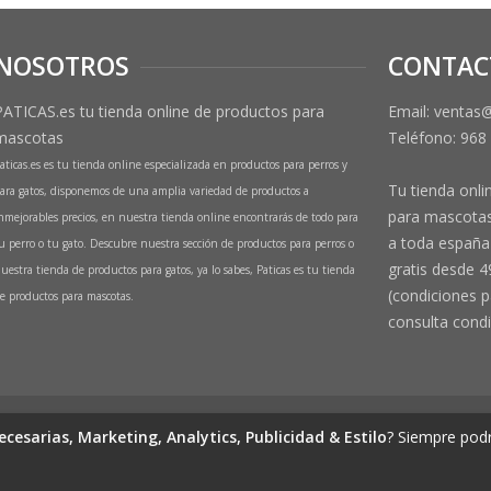
NOSOTROS
CONTAC
PATICAS.es tu tienda online de productos para
Email: ventas
mascotas
Teléfono:
968
aticas.es es tu tienda online especializada en productos para perros y
Tu tienda onli
ara gatos, disponemos de una amplia variedad de productos a
para mascotas
nmejorables precios, en nuestra tienda online encontrarás de todo para
a toda españa 
u perro o tu gato. Descubre nuestra sección de productos para perros o
gratis desde 4
uestra tienda de productos para gatos, ya lo sabes, Paticas es tu tienda
(condiciones p
e productos para mascotas.
consulta condi
de productos para mascotas
ecesarias, Marketing, Analytics, Publicidad & Estilo
? Siempre podr
(Perros y Gatos)
 1º Izq, 30570, Beniaján (MURCIA) - ESPAÑA Inscrita en el Registro Mercantil d