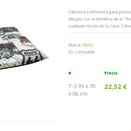
Fabulosa colchoneta para perros 
dibujos con la temática de la "R
cualquier rincón de tu casa. Có
Marca:
YAGU
ID: colchrut66
#
Precio
22,52 €
T-3 95 x 70
x 06 cm