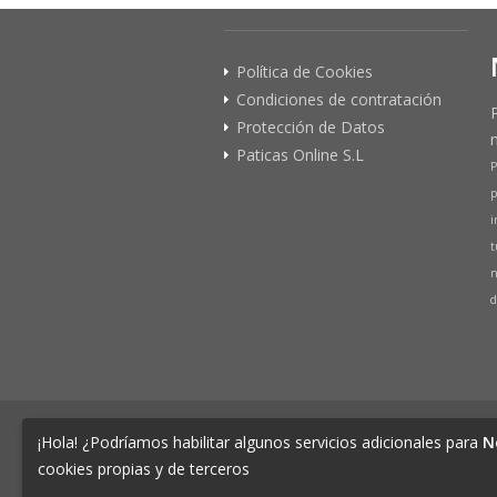
Política de Cookies
Condiciones de contratación
Protección de Datos
Paticas Online S.L
P
p
i
t
n
d
© 2026 PATICAS.es tu tienda online 
¡Hola! ¿Podríamos habilitar algunos servicios adicionales para
N
Tienda Online de productos para Mascotas 
cookies propias y de terceros
CIF B73648305 Domicilio: Av Monteazahar, 4