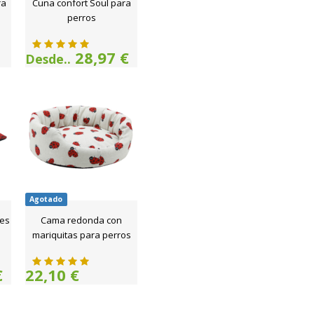
ra
Cuna confort Soul para
perros
28,97 €
Desde..
Agotado
nes
Cama redonda con
mariquitas para perros
€
22,10 €