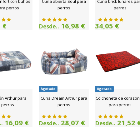
nfort con búhos
Cuna abierta Soul para
Cuna brick lunares pa
ara perros
perros
perros
 €
16,98 €
34,05 €
Desde..
Agotado
Agotado
ón Arthur para
Cuna Dream Arthur para
Colchoneta de corazo
perros
perros
para perros
16,09 €
28,07 €
21,52 
.
Desde..
Desde..