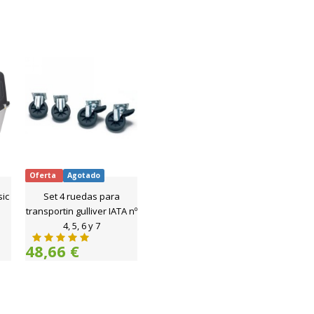
Oferta
Agotado
sic
Set 4 ruedas para
transportin gulliver IATA nº
4, 5, 6 y 7
48,66 €