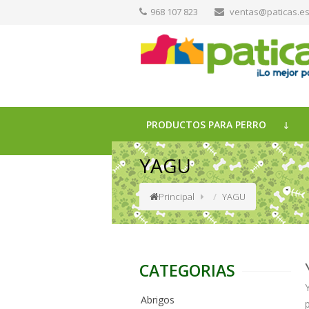
968 107 823
ventas@paticas.e
PRODUCTOS PARA PERRO
YAGU
Principal
YAGU
CATEGORIAS
Abrigos