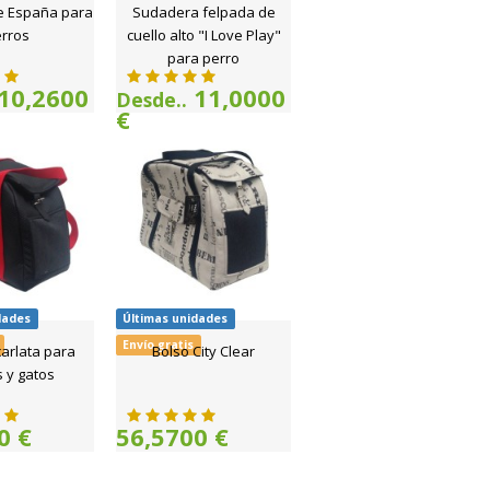
e España para
Sudadera felpada de
rros
cuello alto "I Love Play"
para perro
10,2600
11,0000
Desde..
€
dades
Últimas unidades
Envío gratis
arlata para
Bolso City Clear
 y gatos
0 €
56,5700 €