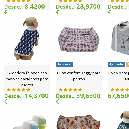
8,4200
28,9700
Desde..
Desde..
Desde..
€
€
€
Agotado
Agotado
Sudadera felpada con
Cuna confort Doggy para
Bolso para 
motivos navideños para
perros
Mi
perros
14,3700
39,6300
67,650
Desde..
Desde..
€
€