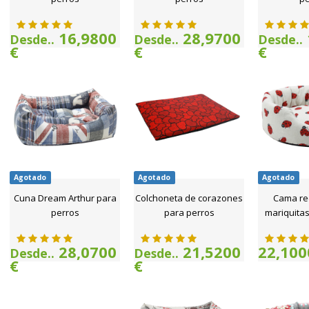
16,9800
28,9700
Desde..
Desde..
Desde..
€
€
€
Agotado
Agotado
Agotado
Cuna Dream Arthur para
Colchoneta de corazones
Cama re
perros
para perros
mariquitas
28,0700
21,5200
22,100
Desde..
Desde..
€
€