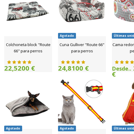
Agotado
Últimas uni
Colchoneta block "Route
Cuna Gulliver "Route 66"
Cama redon
66" para perros
para perros
pe
22,5200 €
24,8100 €
Desde..
€
Agotado
Agotado
Últimas uni