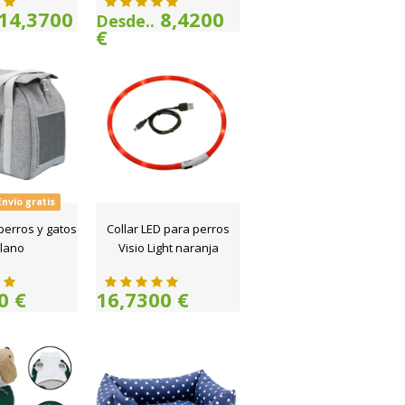
14,3700
8,4200
Desde..
€
Envío gratis
perros y gatos
Collar LED para perros
lano
Visio Light naranja
0 €
16,7300 €