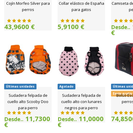
Cojín Morfeo Silver para
Collar elástico de España
Camiseta d
perros
para gatos
pe
43,9600 €
5,9100 €
Desde..
€
Últimas unidades
Agotado
Últimas uni
Envío gratis
Sudadera felpada de
Sudadera felpada de
Bolso Esc
cuello alto Scooby Doo
cuello alto con lunares
perros
para perro
negros para perro
11,7300
11,0000
74,850
Desde..
Desde..
€
€