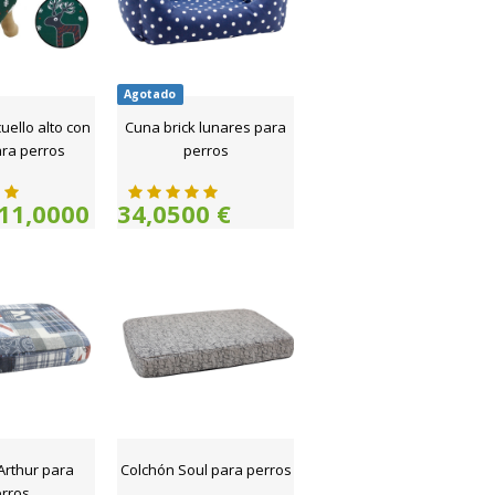
Agotado
ello alto con
Cuna brick lunares para
ra perros
perros
11,0000
34,0500 €
Arthur para
Colchón Soul para perros
rros