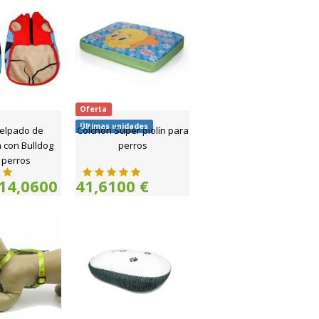
Oferta
Últimas unidades
felpado de
Colchón Super piolín para
 con Bulldog
perros
 perros
14,0600
41,6100 €