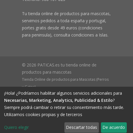
Tu tienda online de productos para mascotas,
servimos pedidos a toda españa y portugal,
portes gratis desde 49 euros (condiciones
para peninsula), consulta condiciones a Islas.
© 2026 PATICAS.es tu tienda online de
productos para mascotas
Tienda Online de productos para Mascotas (Perros
y Gatos)
¡Hola! ¿Podríamos habilitar algunos servicios adicionales para
CIF B73648305 Domicilio: Av Monteazahar, 4 1º Izq,
Necesarias, Marketing, Analytics, Publicidad & Estilo
?
30570, Beniaján (MURCIA) - ESPAÑA Inscrita en el
Siempre podrá cambiar o retirar su consentimiento más tarde.
Registro Mercantil de Murcia Hoja MU-72366, Tomo
Utilizamos cookies propias y de terceros
2719, Folio 76.
Quiero elegir
Descartar todas
De acuerdo