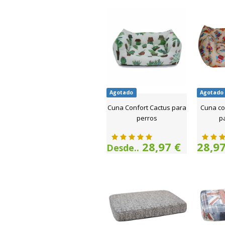
Agotado
Agotado
Cuna Confort Cactus para
Cuna co
perros
p
28,97 €
28,97
Desde..