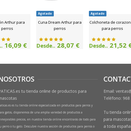
Agotado
Agotado
ón Arthur para
Cuna Dream Arthur para
Colchoneta de corazo
perros
perros
para perros
16,09 €
28,07 €
21,52 
.
Desde..
Desde..
NOSOTROS
CONTAC
PATICAS.es tu tienda online de productos para
Email: ventas
mascotas
Teléfono:
968
aticas.es es tu tienda online especializada en productos para perros y
Tu tienda onli
ara gatos, disponemos de una amplia variedad de productos a
para mascotas
nmejorables precios, en nuestra tienda online encontrarás de todo para
a toda españa 
u perro o tu gato. Descubre nuestra sección de productos para perros o