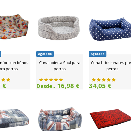
Agotado
Agotado
nfort con búhos
Cuna abierta Soul para
Cuna brick lunares pa
ara perros
perros
perros
 €
16,98 €
34,05 €
Desde..