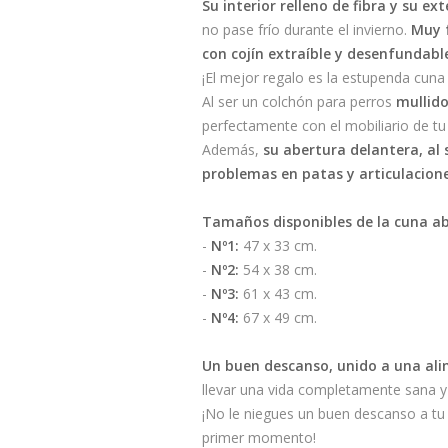
Su interior relleno de fibra y su ex
no pase frío durante el invierno.
Muy 
con cojín extraíble y desenfundabl
¡El mejor regalo es la estupenda cuna
Al ser un colchón para perros
mullido
perfectamente con el mobiliario de tu
Además,
su abertura delantera, al 
problemas en patas y articulacio
Tamaños disponibles de la cuna ab
-
Nº1:
47 x 33 cm.
-
Nº2:
54 x 38 cm.
-
Nº3:
61 x 43 cm.
-
Nº4:
67 x 49 cm.
Un buen descanso, unido a una alime
llevar una vida completamente sana 
¡No le niegues un buen descanso a tu
primer momento!