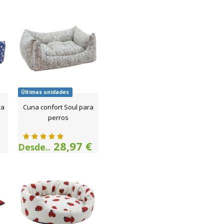
Últimas unidades
ra
Cuna confort Soul para
perros
28,97 €
Desde..