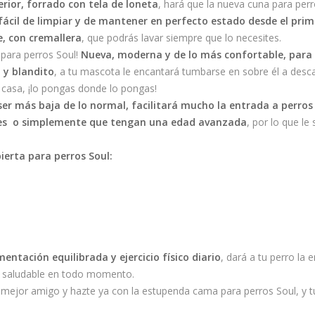
terior, forrado con tela de loneta
, hará que la nueva cuna para perr
fácil de limpiar y de mantener en perfecto estado desde el pr
e, con cremallera
, que podrás lavar siempre que lo necesites.
 para perros Soul!
Nueva, moderna y de lo más confortable, para 
 y blandito
, a tu mascota le encantará tumbarse en sobre él a des
 casa, ¡lo pongas donde lo pongas!
ser más baja de lo normal, facilitará mucho la entrada a perros
nes o simplemente que tengan una edad avanzada
, por lo que le
ierta para perros Soul:
ntación equilibrada y ejercicio físico diario
, dará a tu perro la 
y saludable en todo momento.
 mejor amigo y hazte ya con la estupenda cama para perros Soul, y tu