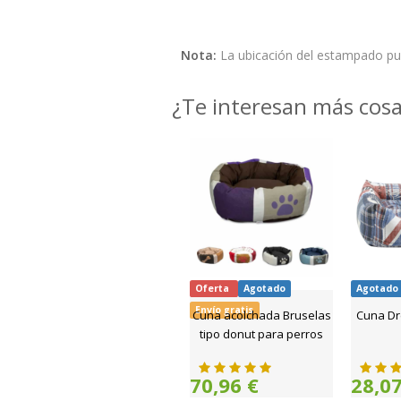
Nota:
La ubicación del estampado pue
¿Te interesan más cos
Oferta
Agotado
Agotado
Envío gratis
Cuna acolchada Bruselas
Cuna Dr
tipo donut para perros
70,96 €
28,07