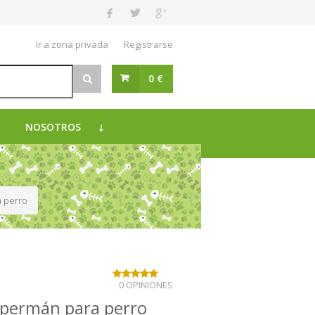
Ir a zona privada
Registrarse
0 €
NOSOTROS
 perro
0 OPINIONES
permán para perro