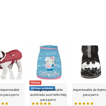
Oferta
Últimas unidades
 impermeable
Abrigo impermeable
Impermeable de Batm
ze para perro
acolchado azul Hello Kitty
para perro
para perro