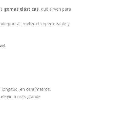
us
gomas elásticas,
que sirven para
de podrás meter el impermeable y
vel
.
ta longitud, en centímetros,
 elegir la más grande.