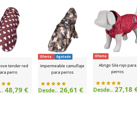
Oferta
Oferta
Agotado
Abrigo Sila rojo para
love tender red
Impermeable camuflaje
perros
ara perro
para perros
27,18 
48,79 €
26,61 €
Desde..
.
Desde..