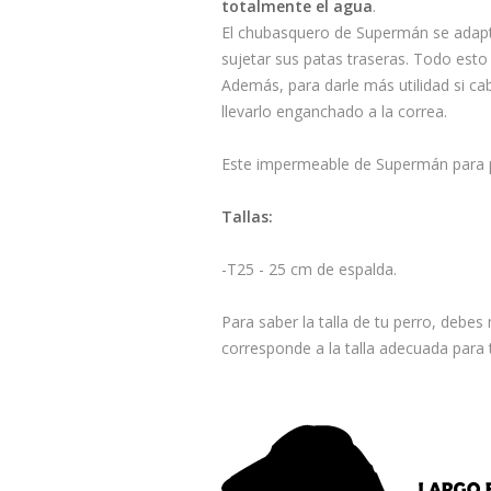
totalmente el agua
.
El chubasquero de Supermán se adapta
sujetar sus patas traseras. Todo esto
Además, para darle más utilidad si c
llevarlo enganchado a la correa.
Este impermeable de Supermán para p
Tallas:
-T25 - 25 cm de espalda.
Para saber la talla de tu perro, debes 
corresponde a la talla adecuada para t