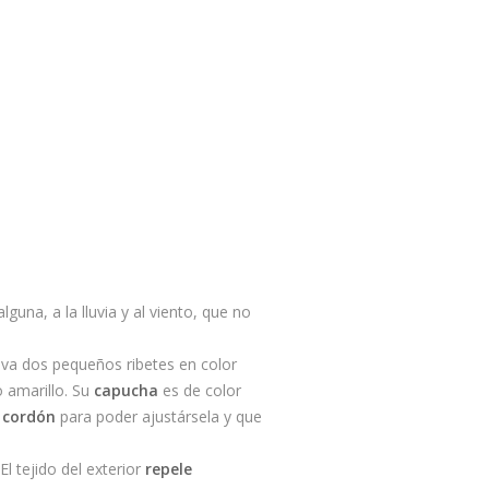
lguna, a la lluvia y al viento, que no
leva dos pequeños ribetes en color
o amarillo. Su
capucha
es de color
n
cordón
para poder ajustársela y que
El tejido del exterior
repele