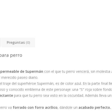
Preguntas
(0)
para perro
permeable de Supermán
con el que tu perro vencerá, sin molestia a
y merecido paseo diario.
traje del superhéroe Supermán, es de color azul. En la parte final l
amoso y conocido emblema de este personaje: una "S" roja sobre fond
lectante
para que tu perro sea visto en la oscuridad. Además lleva u
perro va
forrado con forro acrílico
, dándole un
acabado perfecto.