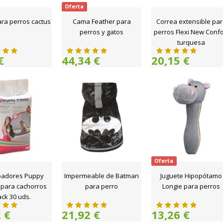
Oferta
ara perros cactus
Cama Feather para
Correa extensible pa
perros y gatos
perros Flexi New Confo
turquesa
€
44,34 €
20,15 €
Oferta
adores Puppy
Impermeable de Batman
Juguete Hipopótamo
 para cachorros
para perro
Longie para perros
ck 30 uds.
 €
21,92 €
13,26 €