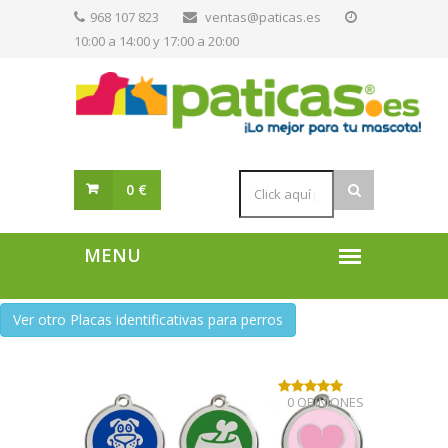
968 107 823
ventas@paticas.es
10:00 a 14:00 y 17:00 a 20:00
0 €
Ver otro Placas identificativas para perros
0 OPINIONES