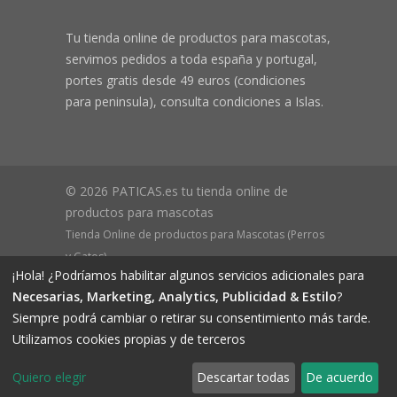
Tu tienda online de productos para mascotas,
servimos pedidos a toda españa y portugal,
portes gratis desde 49 euros (condiciones
para peninsula), consulta condiciones a Islas.
© 2026 PATICAS.es tu tienda online de
productos para mascotas
Tienda Online de productos para Mascotas (Perros
y Gatos)
¡Hola! ¿Podríamos habilitar algunos servicios adicionales para
CIF B73648305 Domicilio: Av Monteazahar, 4 1º Izq,
Necesarias, Marketing, Analytics, Publicidad & Estilo
?
30570, Beniaján (MURCIA) - ESPAÑA Inscrita en el
Siempre podrá cambiar o retirar su consentimiento más tarde.
Registro Mercantil de Murcia Hoja MU-72366, Tomo
Utilizamos cookies propias y de terceros
2719, Folio 76.
Quiero elegir
Descartar todas
De acuerdo