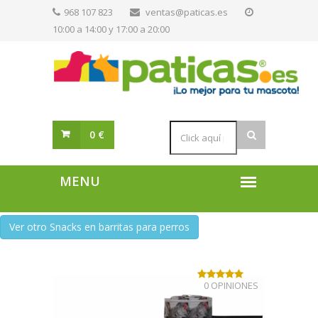
968 107 823
ventas@paticas.es
10:00 a 14:00 y 17:00 a 20:00
0 €
Ver otro Snacks en barritas para perros
0 OPINIONES