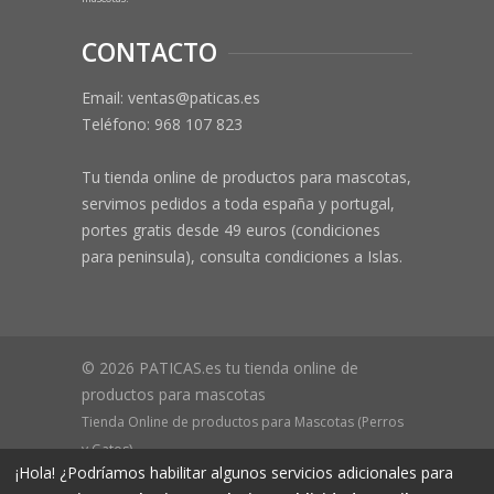
CONTACTO
Email: ventas@paticas.es
Teléfono:
968 107 823
Tu tienda online de productos para mascotas,
servimos pedidos a toda españa y portugal,
portes gratis desde 49 euros (condiciones
para peninsula), consulta condiciones a Islas.
© 2026 PATICAS.es tu tienda online de
productos para mascotas
Tienda Online de productos para Mascotas (Perros
y Gatos)
¡Hola! ¿Podríamos habilitar algunos servicios adicionales para
CIF B73648305 Domicilio: Av Monteazahar, 4 1º Izq,