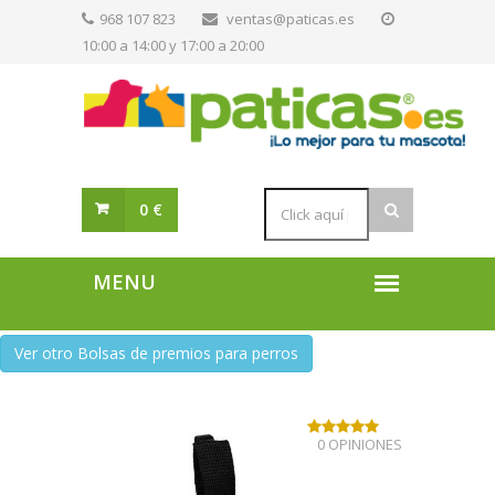
968 107 823
ventas@paticas.es
10:00 a 14:00 y 17:00 a 20:00
0 €
Ver otro Bolsas de premios para perros
0 OPINIONES