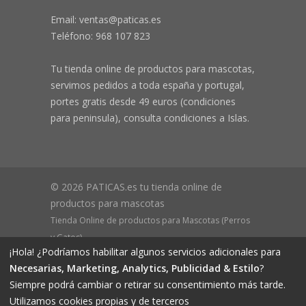
Email: ventas@paticas.es
Teléfono:
968 107 823
Tu tienda online de productos para mascotas,
servimos pedidos a toda españa y portugal,
portes gratis desde 49 euros (condiciones
para peninsula), consulta condiciones a Islas.
© 2026 PATICAS.es tu tienda online de
productos para mascotas
Tienda Online de productos para Mascotas (Perros
y Gatos)
¡Hola! ¿Podríamos habilitar algunos servicios adicionales para
CIF B73648305 Domicilio: Av Monteazahar, 4 1º Izq,
Necesarias, Marketing, Analytics, Publicidad & Estilo
?
30570, Beniaján (MURCIA) - ESPAÑA Inscrita en el
Siempre podrá cambiar o retirar su consentimiento más tarde.
Registro Mercantil de Murcia Hoja MU-72366, Tomo
Utilizamos cookies propias y de terceros
2719, Folio 76.