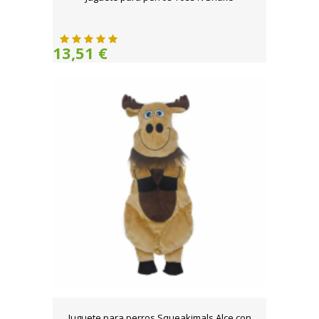
13,51 €
Juguete para perros Squeakimals Alce con