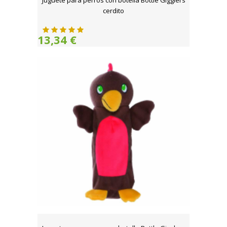
Juguete para perros con botella Bottle Gigglers
cerdito
13,34 €