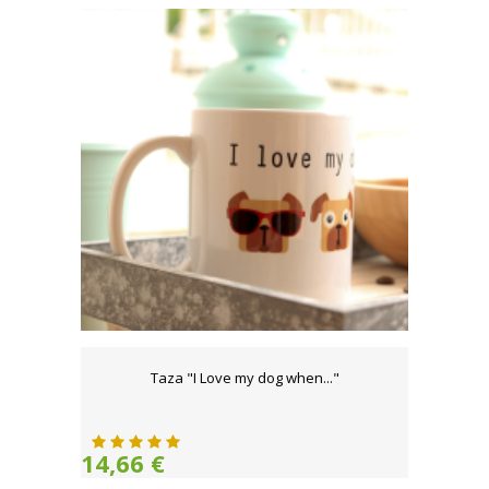
Taza "I Love my dog when..."
14,66 €