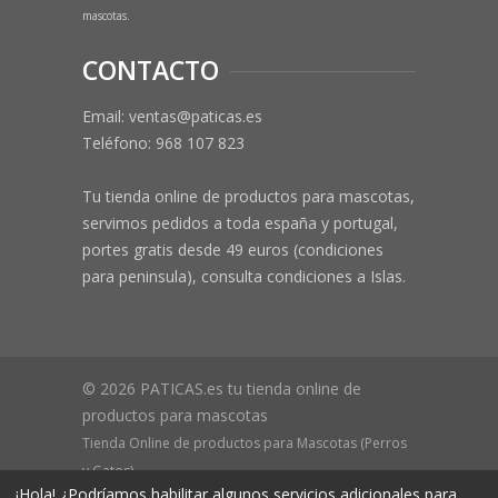
mascotas.
CONTACTO
Email: ventas@paticas.es
Teléfono:
968 107 823
Tu tienda online de productos para mascotas,
servimos pedidos a toda españa y portugal,
portes gratis desde 49 euros (condiciones
para peninsula), consulta condiciones a Islas.
© 2026 PATICAS.es tu tienda online de
productos para mascotas
Tienda Online de productos para Mascotas (Perros
y Gatos)
¡Hola! ¿Podríamos habilitar algunos servicios adicionales para