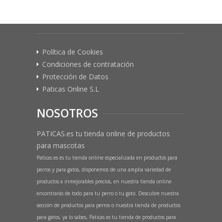
Política de Cookies
Condiciones de contratación
Protección de Datos
Paticas Online S.L
NOSOTROS
PATICAS.es tu tienda online de productos
para mascotas
Paticas.es es tu tienda online especializada en productos para
perros y para gatos, disponemos de una amplia variedad de
productos a inmejorables precios, en nuestra tienda online
encontrarás de todo para tu perro o tu gato. Descubre nuestra
sección de productos para perros o nuestra tienda de productos
para gatos, ya lo sabes, Paticas es tu tienda de productos para