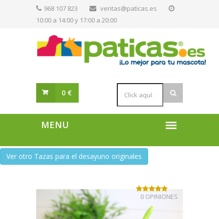
968 107 823
ventas@paticas.es
10:00 a 14:00 y 17:00 a 20:00
0 €
Ver otro Tazas para el desayuno originales
0 OPINIONES