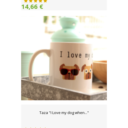
14,66 €
Taza "I Love my dog when..."