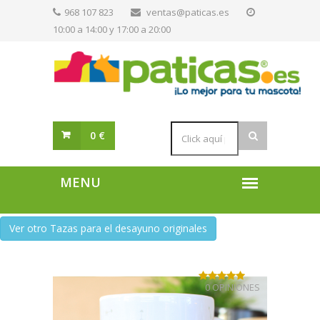
968 107 823
ventas@paticas.es
10:00 a 14:00 y 17:00 a 20:00
0 €
Ver otro Tazas para el desayuno originales
0 OPINIONES