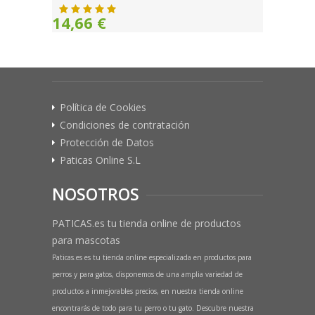
14,66 €
Política de Cookies
Condiciones de contratación
Protección de Datos
Paticas Online S.L
NOSOTROS
PATICAS.es tu tienda online de productos
para mascotas
Paticas.es es tu tienda online especializada en productos para
perros y para gatos, disponemos de una amplia variedad de
productos a inmejorables precios, en nuestra tienda online
encontrarás de todo para tu perro o tu gato. Descubre nuestra