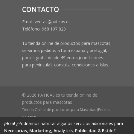
CONTACTO
Email: ventas@paticas.es
Teléfono:
968 107 823
Tu tienda online de productos para mascotas,
servimos pedidos a toda españa y portugal,
portes gratis desde 49 euros (condiciones
para peninsula), consulta condiciones a Islas.
© 2026 PATICAS.es tu tienda online de
productos para mascotas
Tienda Online de productos para Mascotas (Perros
y Gatos)
¡Hola! ¿Podríamos habilitar algunos servicios adicionales para
CIF B73648305 Domicilio: Av Monteazahar, 4 1º Izq,
Necesarias, Marketing, Analytics, Publicidad & Estilo
?
30570, Beniaján (MURCIA) - ESPAÑA Inscrita en el