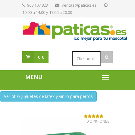
968 107 823
ventas@paticas.es
10:00 a 14:00 y 17:00 a 20:00
0 €
Ver otro Juguetes de látex y vinilo para perros
0 OPINIONES