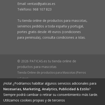
Email: ventas@paticas.es
Teléfono:
968 107 823
Tu tienda online de productos para mascotas,
servimos pedidos a toda españa y portugal,
portes gratis desde 49 euros (condiciones
para peninsula), consulta condiciones a Islas.
© 2026 PATICAS.es tu tienda online de
productos para mascotas
Tienda Online de productos para Mascotas (Perros
y Gatos)
¡Hola! ¿Podríamos habilitar algunos servicios adicionales para
CIF B73648305 Domicilio: Av Monteazahar, 4 1º Izq,
Necesarias, Marketing, Analytics, Publicidad & Estilo
?
30570, Beniaján (MURCIA) - ESPAÑA Inscrita en el
Siempre podrá cambiar o retirar su consentimiento más tarde.
Registro Mercantil de Murcia Hoja MU-72366, Tomo
Utilizamos cookies propias y de terceros
2719, Folio 76.