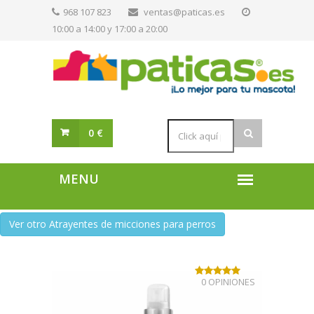
968 107 823
ventas@paticas.es
10:00 a 14:00 y 17:00 a 20:00
0 €
Ver otro Atrayentes de micciones para perros
0 OPINIONES