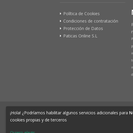
Política de Cookies
Condiciones de contratación
Protección de Datos
Paticas Online S.L
P
p
i
t
n
d
© 2026 PATICAS.es tu tienda online 
¡Hola! ¿Podríamos habilitar algunos servicios adicionales para
N
Tienda Online de productos para Mascotas 
cookies propias y de terceros
CIF B73648305 Domicilio: Av Monteazahar, 4
76.
Quiero elegir