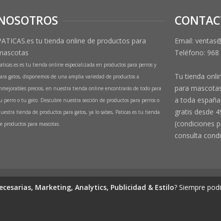
NOSOTROS
CONTAC
PATICAS.es tu tienda online de productos para
Email: ventas
mascotas
Teléfono:
968
aticas.es es tu tienda online especializada en productos para perros y
Tu tienda onli
ara gatos, disponemos de una amplia variedad de productos a
para mascotas
nmejorables precios, en nuestra tienda online encontrarás de todo para
a toda españa 
u perro o tu gato. Descubre nuestra sección de productos para perros o
gratis desde 4
uestra tienda de productos para gatos, ya lo sabes, Paticas es tu tienda
(condiciones p
e productos para mascotas.
consulta condi
de productos para mascotas
ecesarias, Marketing, Analytics, Publicidad & Estilo
? Siempre podr
(Perros y Gatos)
 1º Izq, 30570, Beniaján (MURCIA) - ESPAÑA Inscrita en el Registro Mercantil d