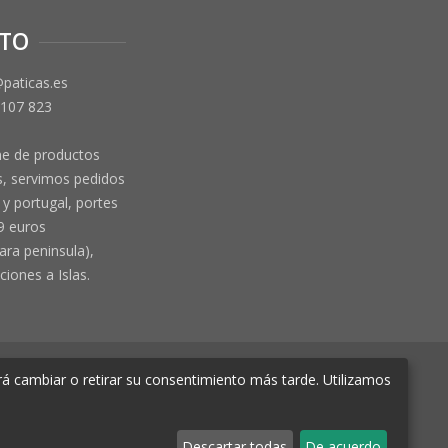
TO
@paticas.es
 107 823
ne de productos
, servimos pedidos
y portugal, portes
9 euros
ara peninsula),
ciones a Islas.
á cambiar o retirar su consentimiento más tarde. Utilizamos
e Murcia Hoja MU-72366, Tomo 2719, Folio
Descartar todas
De acuerdo