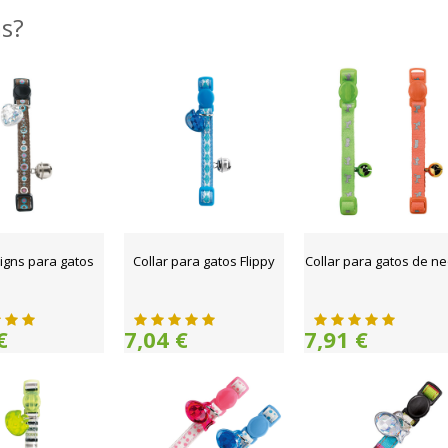
as?
Signs para gatos
Collar para gatos Flippy
Collar para gatos de n
€
7,04 €
7,91 €