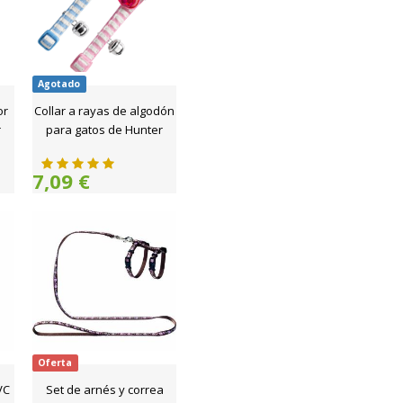
Agotado
or
Collar a rayas de algodón
r
para gatos de Hunter
7,09 €
Oferta
VC
Set de arnés y correa