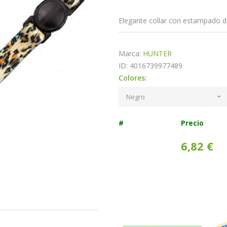
Elegante collar con estampado de
Marca:
HUNTER
ID: 4016739977489
Colores:
Negro
#
Precio
6,82 €