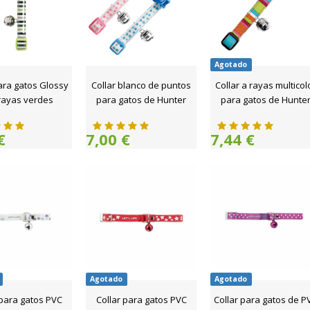
Agotado
ara gatos Glossy
Collar blanco de puntos
Collar a rayas multicol
rayas verdes
para gatos de Hunter
para gatos de Hunte
€
7,00 €
7,44 €
Agotado
Agotado
 para gatos PVC
Collar para gatos PVC
Collar para gatos de P